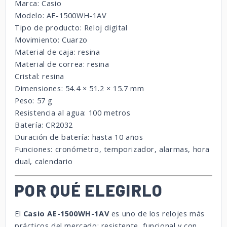
Marca:
Casio
Modelo:
AE-
1500WH-
1AV
Tipo
de
producto:
Reloj
digital
Movimiento:
Cuarzo
Material
de
caja:
resina
Material
de
correa:
resina
Cristal:
resina
Dimensiones:
54.4 ×
51.2 ×
15.7
mm
Peso:
57
g
Resistencia
al
agua:
100
metros
Batería:
CR2032
Duración
de
batería:
hasta
10
años
Funciones:
cronómetro,
temporizador,
alarmas,
hora
dual,
calendario
POR
QUÉ
ELEGIRLO
El
Casio
AE-
1500WH-
1AV
es
uno
de
los
relojes
más
prácticos
del
mercado:
resistente,
funcional
y
con