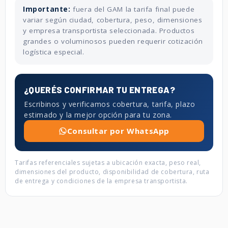
Importante:
fuera del GAM la tarifa final puede
variar según ciudad, cobertura, peso, dimensiones
y empresa transportista seleccionada. Productos
grandes o voluminosos pueden requerir cotización
logística especial.
¿QUERÉS CONFIRMAR TU ENTREGA?
Escribinos y verificamos cobertura, tarifa, plazo
estimado y la mejor opción para tu zona.
Consultar por WhatsApp
Tarifas referenciales sujetas a ubicación exacta, peso real,
dimensiones del producto, disponibilidad de cobertura, ruta
de entrega y condiciones de la empresa transportista.