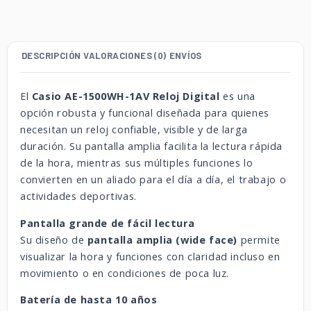
DESCRIPCIÓN
VALORACIONES (0)
ENVÍOS
El
Casio
AE-
1500WH-
1AV
Reloj
Digital
es
una
opción
robusta
y
funcional
diseñada
para
quienes
necesitan
un
reloj
confiable,
visible
y
de
larga
duración.
Su
pantalla
amplia
facilita
la
lectura
rápida
de
la
hora,
mientras
sus
múltiples
funciones
lo
convierten
en
un
aliado
para
el
día
a
día,
el
trabajo
o
actividades
deportivas.
Pantalla
grande
de
fácil
lectura
Su
diseño
de
pantalla
amplia (
wide
face)
permite
visualizar
la
hora
y
funciones
con
claridad
incluso
en
movimiento
o
en
condiciones
de
poca
luz.
Batería
de
hasta
10
años