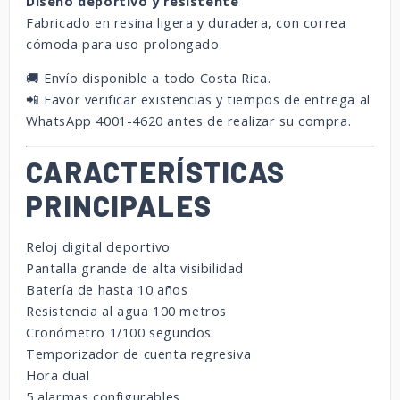
Diseño
deportivo
y
resistente
Fabricado
en
resina
ligera
y
duradera,
con
correa
cómoda
para
uso
prolongado.
🚚
Envío
disponible
a
todo
Costa
Rica.
📲
Favor
verificar
existencias
y
tiempos
de
entrega
al
WhatsApp
4001-
4620
antes
de
realizar
su
compra.
CARACTERÍSTICAS
PRINCIPALES
Reloj
digital
deportivo
Pantalla
grande
de
alta
visibilidad
Batería
de
hasta
10
años
Resistencia
al
agua
100
metros
Cronómetro
1/
100
segundos
Temporizador
de
cuenta
regresiva
Hora
dual
5
alarmas
configurables