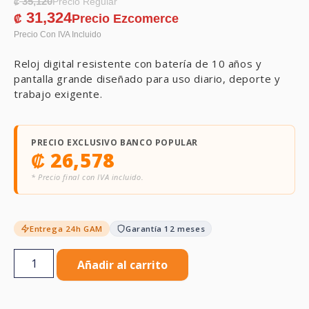
35,120
₡
31,324
₡
Reloj
digital
resistente
con
batería
de
10
años
y
pantalla
grande
diseñado
para
uso
diario,
deporte
y
trabajo
exigente.
PRECIO EXCLUSIVO BANCO POPULAR
₡
26,578
* Precio final con IVA incluido.
Entrega 24h GAM
Garantía 12 meses
Añadir al carrito