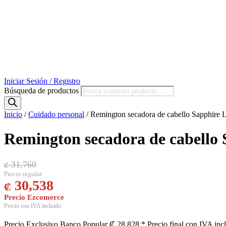
Iniciar Sesión / Registro
Búsqueda de productos
Inicio
/
Cuidado personal
/ Remington secadora de cabello Sapphir
Remington secadora de cabello
El precio original era: ₡ 31,760.
El precio actual es: ₡ 30,538.
31,760
₡
30,538
₡
Precio Exclusivo Banco Popular
₡
28,828
* Precio final con IVA inc