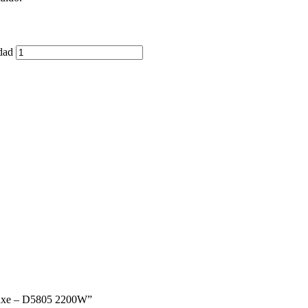
dad
 Luxe – D5805 2200W”