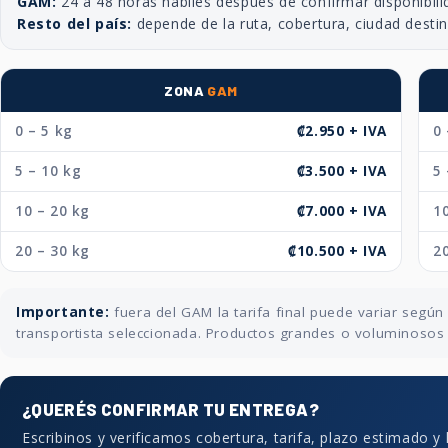
GAM:
24 a 48 horas hábiles después de confirmar disponibili
Resto del país:
depende de la ruta, cobertura, ciudad desti
ZONA
GAM
0 – 5 kg
₡2.950 + IVA
0 
5 – 10 kg
₡3.500 + IVA
5 
10 – 20 kg
₡7.000 + IVA
10
20 – 30 kg
₡10.500 + IVA
20
Importante:
fuera del GAM la tarifa final puede variar segú
transportista seleccionada. Productos grandes o voluminosos p
¿QUERÉS CONFIRMAR TU ENTREGA?
Escribinos y verificamos cobertura, tarifa, plazo estimado y