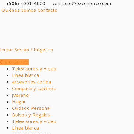
Ir
(506) 4001-4620
contacto@ezcomerce.com
al
Quiénes Somos
Contacto
contenido
Iniciar Sesión / Registro
₡
0
0
Carrito
Televisores y Video
Línea blanca
accesorios cocina
Cómputo y Laptops
¡Verano!
Hogar
Cuidado Personal
Bolsos y Regalos
Televisores y Video
Línea blanca