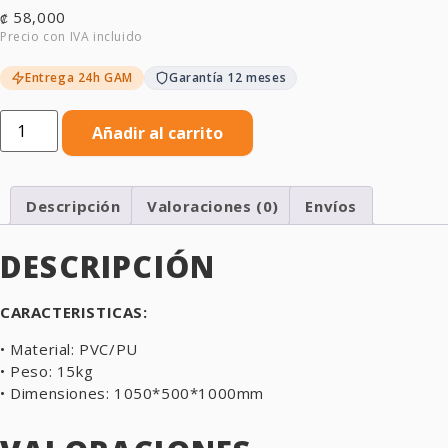
58,000
₡
Entrega 24h GAM
Garantía 12 meses
Saco
de
Añadir al carrito
Peso
15Kg
Cicadex
cantidad
Descripción
Valoraciones (0)
Envíos
DESCRIPCIÓN
CARACTERISTICAS:
• Material: PVC/PU
• Peso: 15kg
• Dimensiones: 1050*500*1000mm