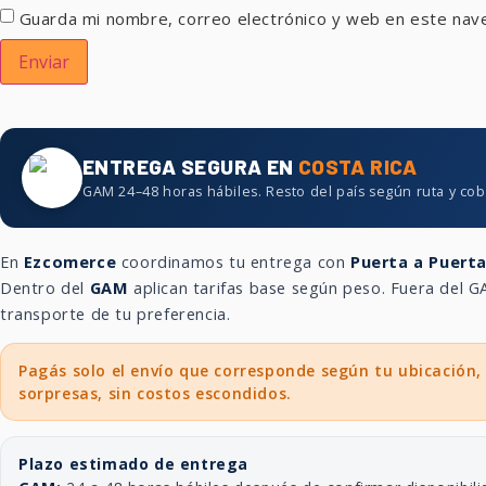
Guarda mi nombre, correo electrónico y web en este nav
ENTREGA SEGURA EN
COSTA RICA
GAM 24–48 horas hábiles. Resto del país según ruta y cob
En
Ezcomerce
coordinamos tu entrega con
Puerta a Puert
Dentro del
GAM
aplican tarifas base según peso. Fuera del
transporte de tu preferencia.
Pagás solo el envío que corresponde según tu ubicación,
sorpresas, sin costos escondidos.
Plazo estimado de entrega