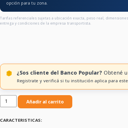
opción para tu zona.
Tarifas referenciales sujetas a ubicación exacta, peso real, dimensione
entrega y condiciones de la empresa transportista.
¿Sos cliente del Banco Popular?
Obtené u
Registrate y verificá si tu institución aplica para est
Saco
de
Añadir al carrito
Peso
15Kg
Cicadex
cantidad
CARACTERISTICAS: