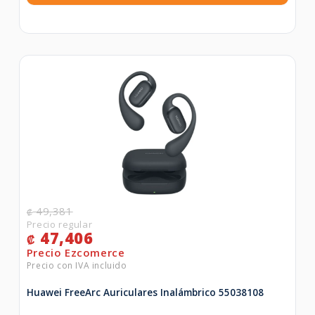
49,381
₡
47,406
₡
Huawei FreeArc Auriculares Inalámbrico 55038108