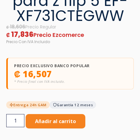
para z flip 5 EF-
XF731CTEGWW
18,606
₡
17,836
₡
PRECIO EXCLUSIVO BANCO POPULAR
₡
16,507
* Precio final con IVA incluido.
Entrega 24h GAM
Garantía 12 meses
Añadir al carrito