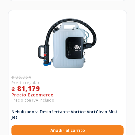
85,954
₡
81,179
₡
Nebulizadora Desinfectante Vortice VortClean Mist
Jet
Añadir al carrito