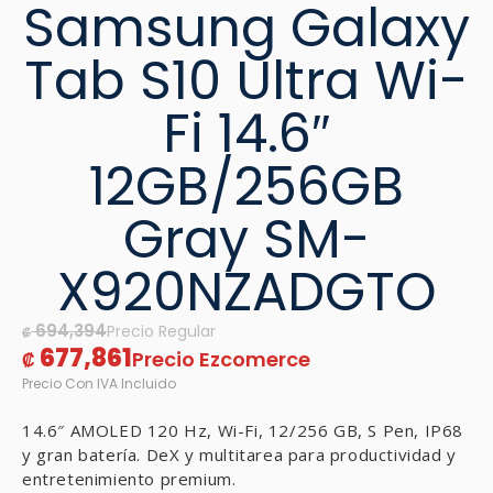
Samsung Galaxy
Tab S10 Ultra Wi-
Fi 14.6″
12GB/256GB
Gray SM-
X920NZADGTO
694,394
₡
677,861
₡
14.6″ AMOLED 120 Hz, Wi-Fi, 12/256 GB, S Pen, IP68
y gran batería. DeX y multitarea para productividad y
entretenimiento premium.