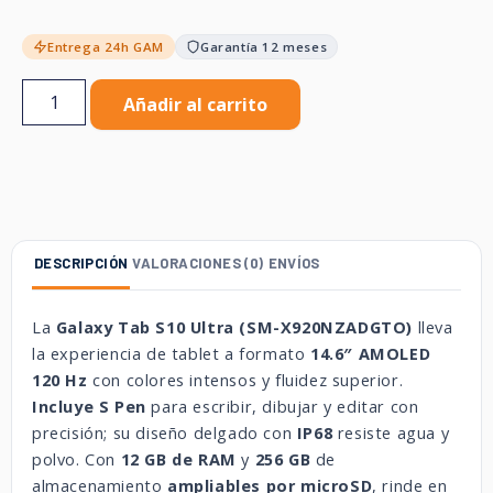
Entrega 24h GAM
Garantía 12 meses
Añadir al carrito
DESCRIPCIÓN
VALORACIONES (0)
ENVÍOS
La
Galaxy Tab S10 Ultra (SM-X920NZADGTO)
lleva
la experiencia de tablet a formato
14.6″ AMOLED
120 Hz
con colores intensos y fluidez superior.
Incluye S Pen
para escribir, dibujar y editar con
precisión; su diseño delgado con
IP68
resiste agua y
polvo. Con
12 GB de RAM
y
256 GB
de
almacenamiento
ampliables por microSD
, rinde en