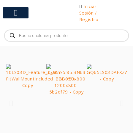
Iniciar
Sesión /
Registro
Gabinetes y Herramientas