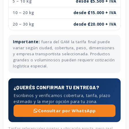
5 – 10 kg
desde ₡5.500 + IVA
10 – 20 kg
desde ₡15.000 + IVA
20 – 30 kg
desde ₡20.000 + IVA
Importante:
fuera del GAM la tarifa final puede
variar según ciudad, cobertura, peso, dimensiones
y empresa transportista seleccionada. Productos
grandes o voluminosos pueden requerir cotización
logística especial.
¿QUERÉS CONFIRMAR TU ENTREGA?
Escribinos y verificamos cobertura, tarifa, plazo
estimado y la mejor opción para tu zona.
Consultar por WhatsApp
Tarifas referenciales sujetas a ubicación exacta, peso real,