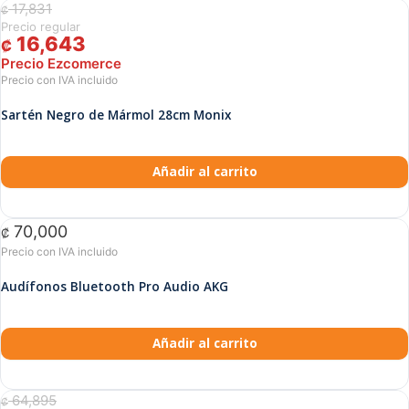
17,831
El precio original era: ₡ 17,831.
El precio actual es: ₡ 16,643.
₡
16,643
₡
Sartén Negro de Mármol 28cm Monix
Añadir al carrito
70,000
₡
Audífonos Bluetooth Pro Audio AKG
Añadir al carrito
64,895
El precio original era: ₡ 64,895.
El precio actual es: ₡ 61,530.
₡