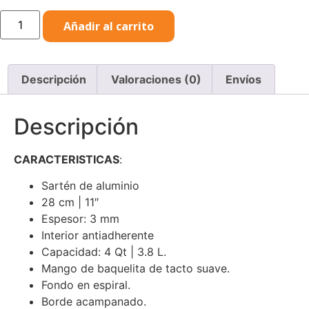
Sartén
Añadir al carrito
Antiadherente
con
Tapa
28cm
3.8L
Descripción
Valoraciones (0)
Envíos
Hamilton
Beach
cantidad
Descripción
CARACTERISTICAS
:
Sartén de aluminio
28 cm | 11″
Espesor: 3 mm
Interior antiadherente
Capacidad: 4 Qt | 3.8 L.
Mango de baquelita de tacto suave.
Fondo en espiral.
Borde acampanado.