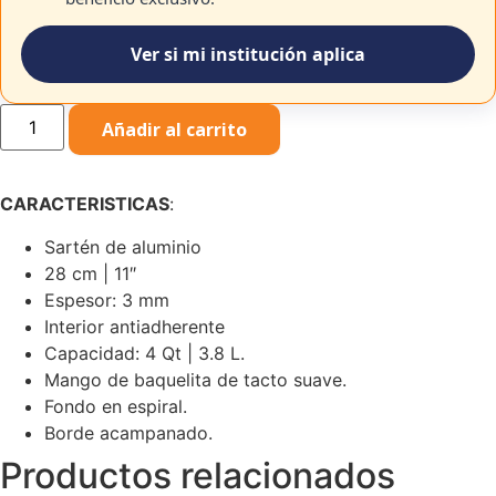
Ver si mi institución aplica
Sartén
Añadir al carrito
Antiadherente
con
Tapa
28cm
3.8L
CARACTERISTICAS
:
Hamilton
Beach
Sartén de aluminio
cantidad
28 cm | 11″
Espesor: 3 mm
Interior antiadherente
Capacidad: 4 Qt | 3.8 L.
Mango de baquelita de tacto suave.
Fondo en espiral.
Borde acampanado.
Productos relacionados