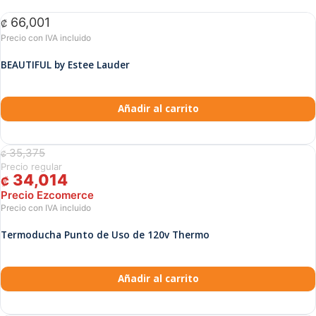
66,001
₡
BEAUTIFUL by Estee Lauder
Añadir al carrito
35,375
El precio original era: ₡ 35,375.
El precio actual es: ₡ 34,014.
₡
34,014
₡
Termoducha Punto de Uso de 120v Thermo
Añadir al carrito