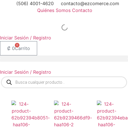
Ir
(506) 4001-4620
contacto@ezcomerce.com
al
Quiénes Somos
Contacto
contenido
Iniciar Sesión / Registro
0
₡
0
Carrito
Iniciar Sesión / Registro
Búsqueda
de
productos