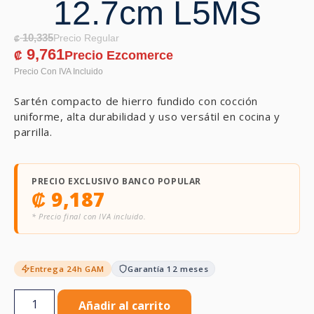
12.7cm L5MS
10,335
₡
9,761
₡
Sartén compacto de hierro fundido con cocción
uniforme, alta durabilidad y uso versátil en cocina y
parrilla.
PRECIO EXCLUSIVO BANCO POPULAR
₡
9,187
* Precio final con IVA incluido.
Entrega 24h GAM
Garantía 12 meses
Añadir al carrito