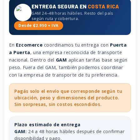
ENTREGA SEGURA EN
COSTA RICA
GAM 24–48 horas hábiles. Resto del país
según ruta y cobertura.
Desde ₡2.950 + IVA
En
Ezcomerce
coordinamos tu entrega con
Puerta
a Puerta
, una empresa reconocida de transporte
nacional. Dentro del
GAM
aplican tarifas base según
peso. Fuera del GAM, también podemos coordinar
con la empresa de transporte de tu preferencia.
Pagás solo el envío que corresponde según tu
ubicación, peso y dimensiones del producto.
Sin sorpresas, sin costos escondidos.
Plazo estimado de entrega
GAM:
24 a 48 horas hábiles después de confirmar
disponibilidad y pago.