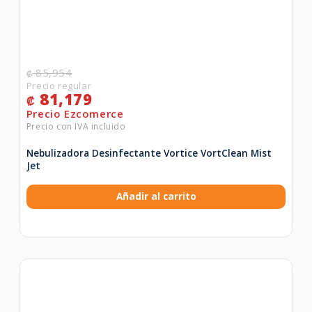
85,954
₡
81,179
₡
Nebulizadora Desinfectante Vortice VortClean Mist
Jet
Añadir al carrito