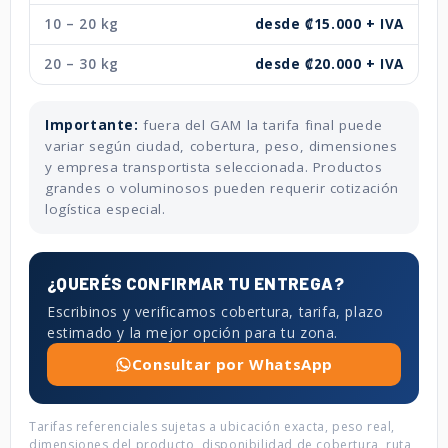
10 – 20 kg
desde ₡15.000 + IVA
20 – 30 kg
desde ₡20.000 + IVA
Importante:
fuera del GAM la tarifa final puede
variar según ciudad, cobertura, peso, dimensiones
y empresa transportista seleccionada. Productos
grandes o voluminosos pueden requerir cotización
logística especial.
¿QUERÉS CONFIRMAR TU ENTREGA?
Escribinos y verificamos cobertura, tarifa, plazo
estimado y la mejor opción para tu zona.
Consultar por WhatsApp
Tarifas referenciales sujetas a ubicación exacta, peso real,
dimensiones del producto, disponibilidad de cobertura, ruta