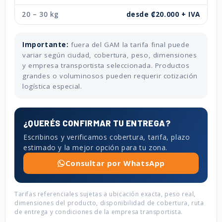
20 – 30 kg
desde ₡20.000 + IVA
Importante:
fuera del GAM la tarifa final puede
variar según ciudad, cobertura, peso, dimensiones
y empresa transportista seleccionada. Productos
grandes o voluminosos pueden requerir cotización
logística especial.
¿QUERÉS CONFIRMAR TU ENTREGA?
Escribinos y verificamos cobertura, tarifa, plazo
estimado y la mejor opción para tu zona.
Consultar por WhatsApp
Tarifas referenciales sujetas a ubicación exacta, peso real,
dimensiones del producto, disponibilidad de cobertura, ruta
de entrega y condiciones de la empresa transportista.