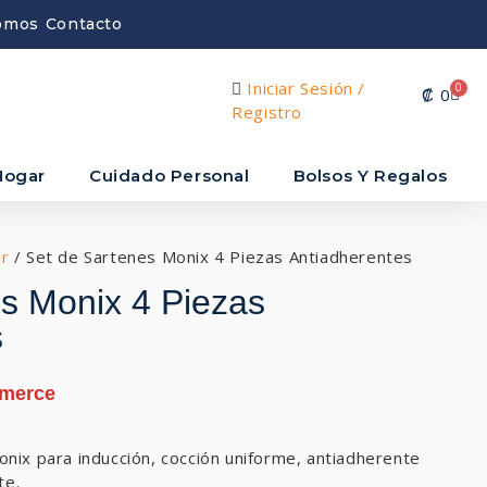
omos
Contacto
Iniciar Sesión /
0
₡
0
Registro
Hogar
Cuidado Personal
Bolsos Y Regalos
ar
/ Set de Sartenes Monix 4 Piezas Antiadherentes
s Monix 4 Piezas
s
nix para inducción, cocción uniforme, antiadherente
te.