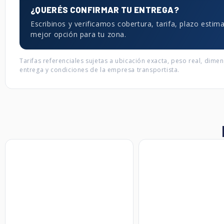
¿QUERÉS CONFIRMAR TU ENTREGA?
Escribinos y verificamos cobertura, tarifa, plazo estim
mejor opción para tu zona.
Tarifas referenciales sujetas a ubicación exacta, peso real, dime
entrega y condiciones de la empresa transportista.