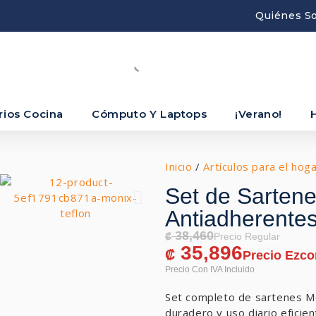
Quiénes S
rios Cocina
Cómputo Y Laptops
¡Verano!
Inicio
/
Artículos para el hog
Set de Sartene
Antiadherente
38,460
₡
35,896
₡
Set completo de sartenes Mo
duradero y uso diario eficien