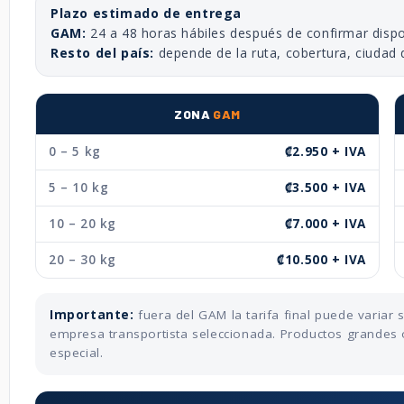
Plazo estimado de entrega
GAM:
24 a 48 horas hábiles después de confirmar dispo
Resto del país:
depende de la ruta, cobertura, ciudad 
ZONA
GAM
0 – 5 kg
₡2.950 + IVA
5 – 10 kg
₡3.500 + IVA
10 – 20 kg
₡7.000 + IVA
20 – 30 kg
₡10.500 + IVA
Importante:
fuera del GAM la tarifa final puede variar
empresa transportista seleccionada. Productos grandes 
especial.