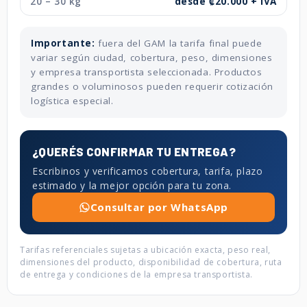
20 – 30 kg
desde ₡20.000 + IVA
Importante:
fuera del GAM la tarifa final puede
variar según ciudad, cobertura, peso, dimensiones
y empresa transportista seleccionada. Productos
grandes o voluminosos pueden requerir cotización
logística especial.
¿QUERÉS CONFIRMAR TU ENTREGA?
Escribinos y verificamos cobertura, tarifa, plazo
estimado y la mejor opción para tu zona.
Consultar por WhatsApp
Tarifas referenciales sujetas a ubicación exacta, peso real,
dimensiones del producto, disponibilidad de cobertura, ruta
de entrega y condiciones de la empresa transportista.