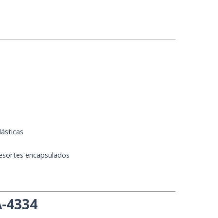
lásticas
resortes encapsulados
A-4334