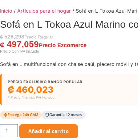
Inicio
/
Artículos para el hogar
/ Sofá en L Tokoa Azul Mar
Sofá en L Tokoa Azul Marino c
526,298
El Precio Original Era: ₡ 526,298.
El Precio Actual Es: ₡ 497,059.
₡
497,059
₡
Sofá en L multifuncional con chaise baúl, piecero móvil y t
PRECIO EXCLUSIVO BANCO POPULAR
₡
460,023
* Precio final con IVA incluido.
Entrega 24h GAM
Garantía 12 meses
Sofá
Añadir al carrito
en
L