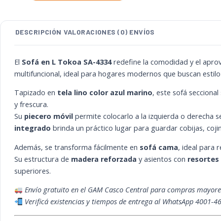
Tokoa
Azul
Marino
con
DESCRIPCIÓN
VALORACIONES (0)
ENVÍOS
Baúl
y
Función
Cama
El
Sofá en L Tokoa SA-4334
redefine la comodidad y el aprov
cantidad
multifuncional, ideal para hogares modernos que buscan estilo
Tapizado en
tela lino color azul marino
, este sofá secciona
y frescura.
Su
piecero móvil
permite colocarlo a la izquierda o derecha s
integrado
brinda un práctico lugar para guardar cobijas, cojin
Además, se transforma fácilmente en
sofá cama
, ideal para 
Su estructura de
madera reforzada
y asientos con
resortes
superiores.
Envío gratuito en el GAM Casco Central para compras mayore
Verificá existencias y tiempos de entrega al WhatsApp 4001-46