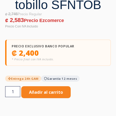
tobillo SFNTOB
2,746
₡
2,583
₡
PRECIO EXCLUSIVO BANCO POPULAR
₡
2,400
* Precio final con IVA incluido.
Entrega 24h GAM
Garantía 12 meses
Añadir al carrito