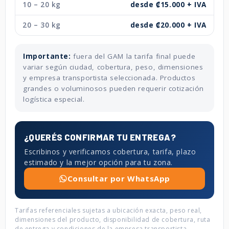
10 – 20 kg
desde ₡15.000 + IVA
20 – 30 kg
desde ₡20.000 + IVA
Importante:
fuera del GAM la tarifa final puede
variar según ciudad, cobertura, peso, dimensiones
y empresa transportista seleccionada. Productos
grandes o voluminosos pueden requerir cotización
logística especial.
¿QUERÉS CONFIRMAR TU ENTREGA?
Escribinos y verificamos cobertura, tarifa, plazo
estimado y la mejor opción para tu zona.
Consultar por WhatsApp
Tarifas referenciales sujetas a ubicación exacta, peso real,
dimensiones del producto, disponibilidad de cobertura, ruta
de entrega y condiciones de la empresa transportista.