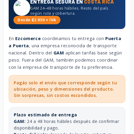
ENTREGA SEGURA EN
COSTA RICA
GAM 24–48 horas hábiles. Resto del país
según ruta y cobertura.
Desde ₡2.950 + IVA
En
Ezcomerce
coordinamos tu entrega con
Puerta
a Puerta
, una empresa reconocida de transporte
nacional. Dentro del
GAM
aplican tarifas base según
peso. Fuera del GAM, también podemos coordinar
con la empresa de transporte de tu preferencia.
Pagás solo el envío que corresponde según tu
ubicación, peso y dimensiones del producto.
Sin sorpresas, sin costos escondidos.
Plazo estimado de entrega
GAM:
24 a 48 horas hábiles después de confirmar
disponibilidad y pago.