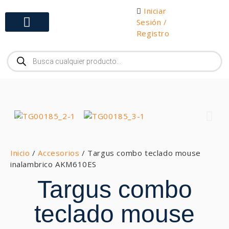
Iniciar
Sesión /
Registro
Gabinetes y Herramientas
Inicio
/
Accesorios
/ Targus combo teclado mouse
inalambrico AKM610ES
Targus combo
teclado mouse