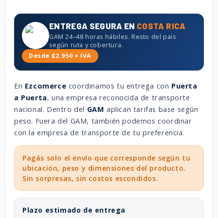
ENTREGA SEGURA EN
COSTA RICA
GAM 24–48 horas hábiles. Resto del país
según ruta y cobertura.
Desde ₡2.950 + IVA
En
Ezcomerce
coordinamos tu entrega con
Puerta
a Puerta
, una empresa reconocida de transporte
nacional. Dentro del
GAM
aplican tarifas base según
peso. Fuera del GAM, también podemos coordinar
con la empresa de transporte de tu preferencia.
Pagás solo el envío que corresponde según tu
ubicación, peso y dimensiones del producto.
Sin sorpresas, sin costos escondidos.
Plazo estimado de entrega