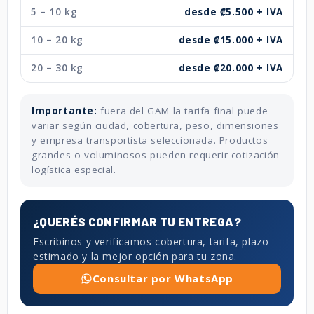
5 – 10 kg
desde ₡5.500 + IVA
10 – 20 kg
desde ₡15.000 + IVA
20 – 30 kg
desde ₡20.000 + IVA
Importante:
fuera del GAM la tarifa final puede
variar según ciudad, cobertura, peso, dimensiones
y empresa transportista seleccionada. Productos
grandes o voluminosos pueden requerir cotización
logística especial.
¿QUERÉS CONFIRMAR TU ENTREGA?
Escribinos y verificamos cobertura, tarifa, plazo
estimado y la mejor opción para tu zona.
Consultar por WhatsApp