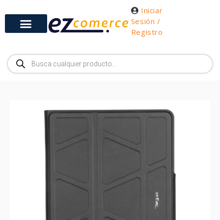
Iniciar
Sesión /
Registro