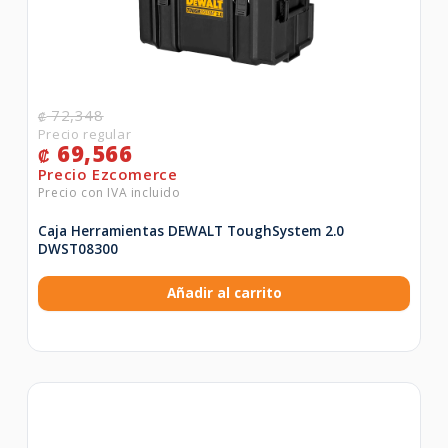
72,348
₡
69,566
₡
Caja Herramientas DEWALT ToughSystem 2.0
DWST08300
Añadir al carrito