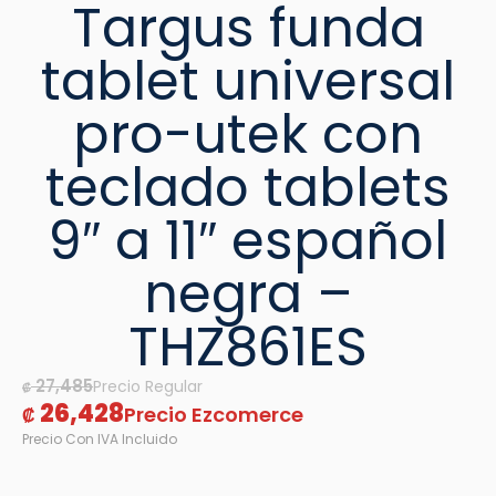
Targus funda
tablet universal
pro-utek con
teclado tablets
9″ a 11″ español
negra –
THZ861ES
27,485
₡
26,428
₡