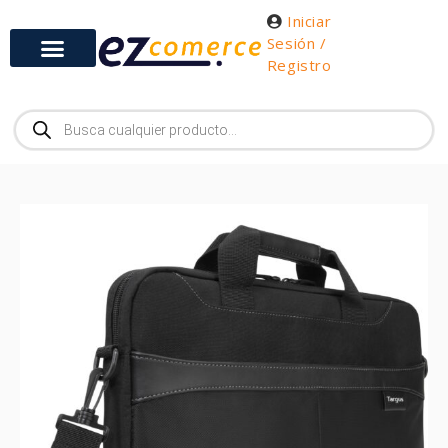
Iniciar
Sesión /
Registro