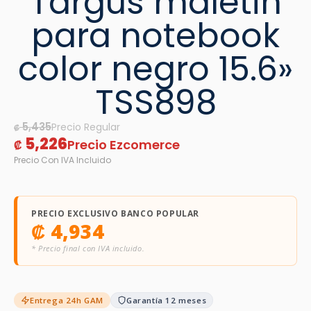
Targus maletin
para notebook
color negro 15.6»
TSS898
5,435
₡
5,226
₡
PRECIO EXCLUSIVO BANCO POPULAR
₡
4,934
* Precio final con IVA incluido.
Entrega 24h GAM
Garantía 12 meses