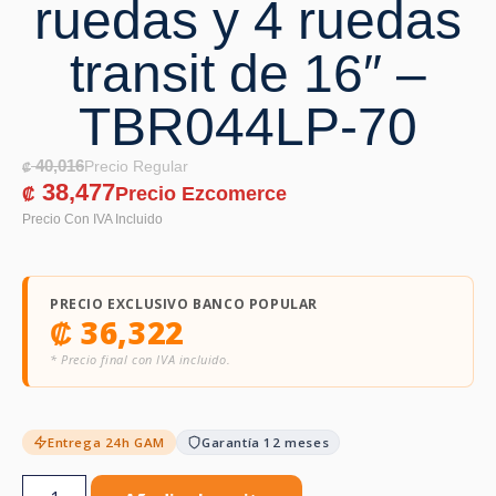
ruedas y 4 ruedas
transit de 16″ –
TBR044LP-70
40,016
₡
38,477
₡
PRECIO EXCLUSIVO BANCO POPULAR
₡
36,322
* Precio final con IVA incluido.
Entrega 24h GAM
Garantía 12 meses