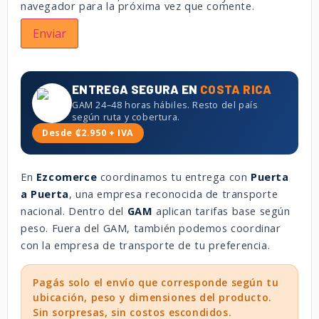
navegador para la próxima vez que comente.
ENTREGA SEGURA EN
COSTA RICA
GAM 24–48 horas hábiles. Resto del país
según ruta y cobertura.
Desde ₡2.950 + IVA
En
Ezcomerce
coordinamos tu entrega con
Puerta
a Puerta
, una empresa reconocida de transporte
nacional. Dentro del
GAM
aplican tarifas base según
peso. Fuera del GAM, también podemos coordinar
con la empresa de transporte de tu preferencia.
Pagás solo el envío que corresponde según tu
ubicación, peso y dimensiones del producto.
Sin sorpresas, sin costos escondidos.