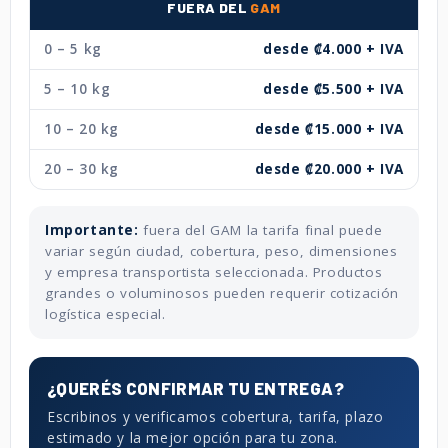
FUERA DEL
GAM
0 – 5 kg
desde ₡4.000 + IVA
5 – 10 kg
desde ₡5.500 + IVA
10 – 20 kg
desde ₡15.000 + IVA
20 – 30 kg
desde ₡20.000 + IVA
Importante:
fuera del GAM la tarifa final puede
variar según ciudad, cobertura, peso, dimensiones
y empresa transportista seleccionada. Productos
grandes o voluminosos pueden requerir cotización
logística especial.
¿QUERÉS CONFIRMAR TU ENTREGA?
Escribinos y verificamos cobertura, tarifa, plazo
estimado y la mejor opción para tu zona.