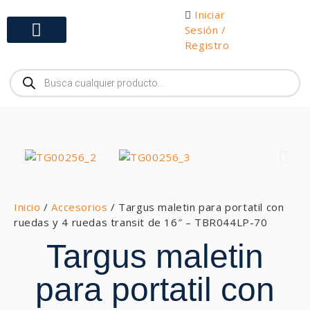
Iniciar
Sesión /
Registro
Gabinetes y Herramientas
Inicio
/
Accesorios
/ Targus maletin para portatil con
ruedas y 4 ruedas transit de 16″ – TBR044LP-70
Targus maletin
para portatil con