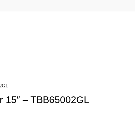
02GL
jer 15″ – TBB65002GL