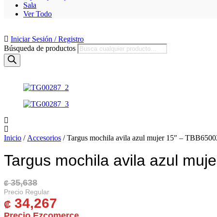
Sala
Ver Todo
Iniciar Sesión / Registro
Búsqueda de productos
Inicio
/
Accesorios
/ Targus mochila avila azul mujer 15″ – TBB650
Targus mochila avila azul mu
35,638
El Precio Original Era: ₡ 35,638.
El Precio Actual Es: ₡ 34,267.
₡
34,267
₡