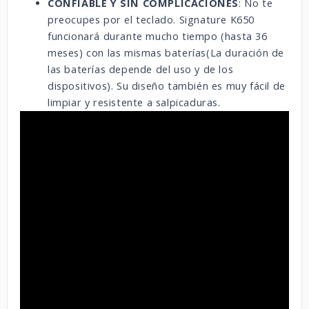
CONFIABLE Y SIN COMPLICACIONES
: No te
preocupes por el teclado. Signature K650
funcionará durante mucho tiempo (hasta 36
meses) con las mismas baterías(
La duración de
las baterías depende del uso y de los
dispositivos)
. Su diseño también es muy fácil de
limpiar y resistente a salpicaduras.