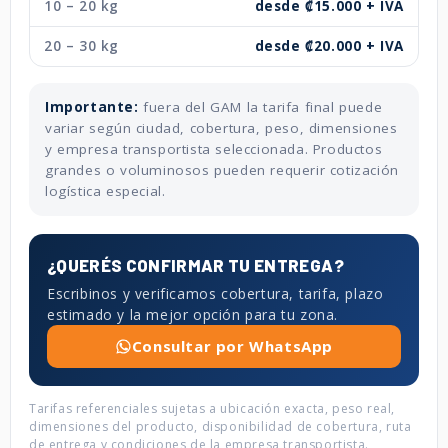
10 – 20 kg
desde ₡15.000 + IVA
20 – 30 kg
desde ₡20.000 + IVA
Importante:
fuera del GAM la tarifa final puede
variar según ciudad, cobertura, peso, dimensiones
y empresa transportista seleccionada. Productos
grandes o voluminosos pueden requerir cotización
logística especial.
¿QUERÉS CONFIRMAR TU ENTREGA?
Escribinos y verificamos cobertura, tarifa, plazo
estimado y la mejor opción para tu zona.
Consultar por WhatsApp
Tarifas referenciales sujetas a ubicación exacta, peso real,
dimensiones del producto, disponibilidad de cobertura, ruta
de entrega y condiciones de la empresa transportista.