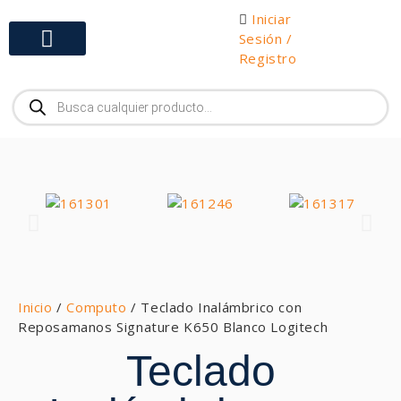
Iniciar
Sesión /
Registro
Gabinetes y Herramientas
Inicio
/
Computo
/ Teclado Inalámbrico con
Reposamanos Signature K650 Blanco Logitech
Teclado