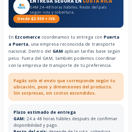
ENTREGA SEGURA EN
COSTA RICA
GAM 24–48 horas hábiles. Resto del país
según ruta y cobertura.
Desde ₡2.950 + IVA
En
Ezcomerce
coordinamos tu entrega con
Puerta
a Puerta
, una empresa reconocida de transporte
nacional. Dentro del
GAM
aplican tarifas base según
peso. Fuera del GAM, también podemos coordinar
con la empresa de transporte de tu preferencia.
Pagás solo el envío que corresponde según tu
ubicación, peso y dimensiones del producto.
Sin sorpresas, sin costos escondidos.
Plazo estimado de entrega
GAM:
24 a 48 horas hábiles después de confirmar
disponibilidad y pago.
Resto del país:
depende de la ruta, cobertura,