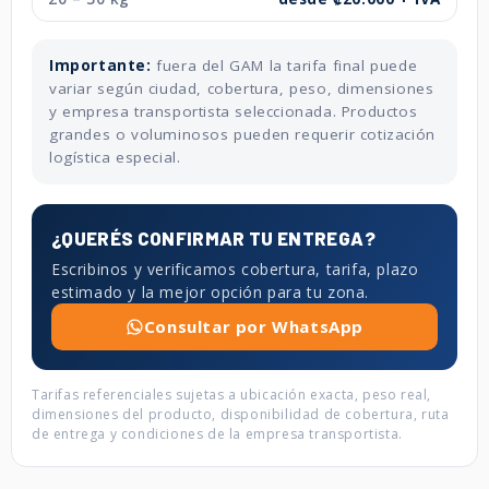
Importante:
fuera del GAM la tarifa final puede
variar según ciudad, cobertura, peso, dimensiones
y empresa transportista seleccionada. Productos
grandes o voluminosos pueden requerir cotización
logística especial.
¿QUERÉS CONFIRMAR TU ENTREGA?
Escribinos y verificamos cobertura, tarifa, plazo
estimado y la mejor opción para tu zona.
Consultar por WhatsApp
Tarifas referenciales sujetas a ubicación exacta, peso real,
dimensiones del producto, disponibilidad de cobertura, ruta
de entrega y condiciones de la empresa transportista.