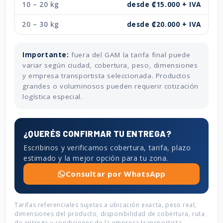
10 – 20 kg
desde ₡15.000 + IVA
20 – 30 kg
desde ₡20.000 + IVA
Importante:
fuera del GAM la tarifa final puede
variar según ciudad, cobertura, peso, dimensiones
y empresa transportista seleccionada. Productos
grandes o voluminosos pueden requerir cotización
logística especial.
¿QUERÉS CONFIRMAR TU ENTREGA?
Escribinos y verificamos cobertura, tarifa, plazo
estimado y la mejor opción para tu zona.
Consultar por WhatsApp
Tarifas referenciales sujetas a ubicación exacta, peso real,
dimensiones del producto, disponibilidad de cobertura, ruta
de entrega y condiciones de la empresa transportista.