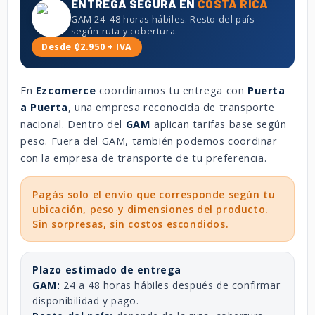
ENTREGA SEGURA EN
COSTA RICA
GAM 24–48 horas hábiles. Resto del país
según ruta y cobertura.
Desde ₡2.950 + IVA
En
Ezcomerce
coordinamos tu entrega con
Puerta
a Puerta
, una empresa reconocida de transporte
nacional. Dentro del
GAM
aplican tarifas base según
peso. Fuera del GAM, también podemos coordinar
con la empresa de transporte de tu preferencia.
Pagás solo el envío que corresponde según tu
ubicación, peso y dimensiones del producto.
Sin sorpresas, sin costos escondidos.
Plazo estimado de entrega
GAM:
24 a 48 horas hábiles después de confirmar
disponibilidad y pago.