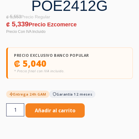
POE2412G
5,553
₡
5,339
₡
PRECIO EXCLUSIVO BANCO POPULAR
₡
5,040
* Precio final con IVA incluido.
Entrega 24h GAM
Garantía 12 meses
Añadir al carrito