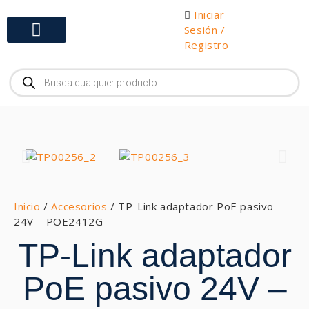
Iniciar
Sesión /
Registro
Gabinetes y Herramientas
Inicio
/
Accesorios
/ TP-Link adaptador PoE pasivo
24V – POE2412G
TP-Link adaptador
PoE pasivo 24V –