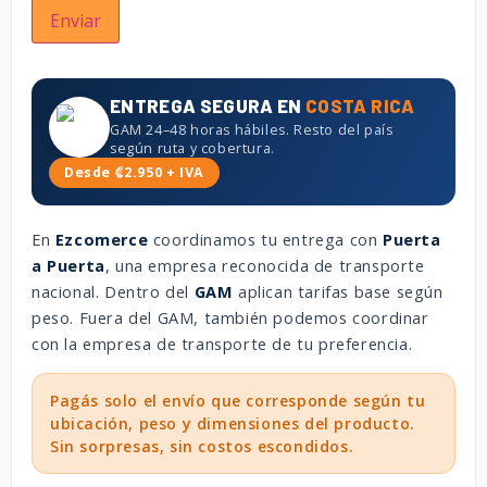
ENTREGA SEGURA EN
COSTA RICA
GAM 24–48 horas hábiles. Resto del país
según ruta y cobertura.
Desde ₡2.950 + IVA
En
Ezcomerce
coordinamos tu entrega con
Puerta
a Puerta
, una empresa reconocida de transporte
nacional. Dentro del
GAM
aplican tarifas base según
peso. Fuera del GAM, también podemos coordinar
con la empresa de transporte de tu preferencia.
Pagás solo el envío que corresponde según tu
ubicación, peso y dimensiones del producto.
Sin sorpresas, sin costos escondidos.