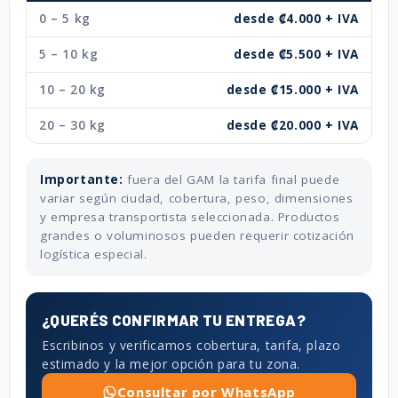
0 – 5 kg
desde ₡4.000 + IVA
5 – 10 kg
desde ₡5.500 + IVA
10 – 20 kg
desde ₡15.000 + IVA
20 – 30 kg
desde ₡20.000 + IVA
Importante:
fuera del GAM la tarifa final puede
variar según ciudad, cobertura, peso, dimensiones
y empresa transportista seleccionada. Productos
grandes o voluminosos pueden requerir cotización
logística especial.
¿QUERÉS CONFIRMAR TU ENTREGA?
Escribinos y verificamos cobertura, tarifa, plazo
estimado y la mejor opción para tu zona.
Consultar por WhatsApp