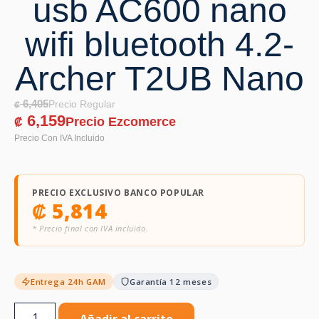
usb AC600 nano
wifi bluetooth 4.2-
Archer T2UB Nano
6,405
₡
6,159
₡
PRECIO EXCLUSIVO BANCO POPULAR
₡
5,814
* Precio final con IVA incluido.
Entrega 24h GAM
Garantía 12 meses