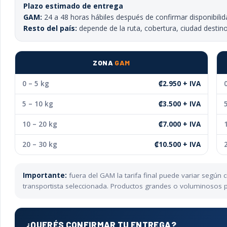
Plazo estimado de entrega
GAM:
24 a 48 horas hábiles después de confirmar disponibilid
Resto del país:
depende de la ruta, cobertura, ciudad destin
ZONA
GAM
0 – 5 kg
₡2.950 + IVA
5 – 10 kg
₡3.500 + IVA
10 – 20 kg
₡7.000 + IVA
20 – 30 kg
₡10.500 + IVA
Importante:
fuera del GAM la tarifa final puede variar según
transportista seleccionada. Productos grandes o voluminosos pu
¿QUERÉS CONFIRMAR TU ENTREGA?