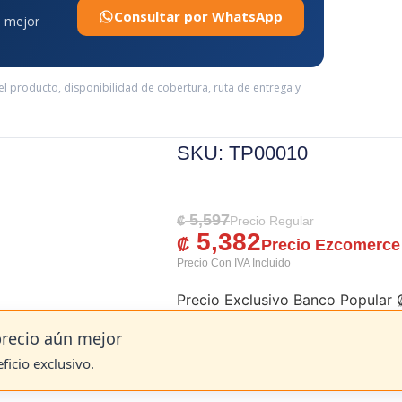
Consultar por WhatsApp
a mejor
del producto, disponibilidad de cobertura, ruta de entrega y
SKU: TP00010
5,597
El Precio Original Era: ₡ 5,597.
El Precio Actual Es: ₡ 5,382.
₡
5,382
₡
Precio Exclusivo Banco Popular
recio aún mejor
eficio exclusivo.