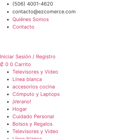
Ir
(506) 4001-4620
al
contacto@ezcomerce.com
contenido
Quiénes Somos
Contacto
Iniciar Sesión / Registro
₡
0
0
Carrito
Televisores y Video
Línea blanca
accesorios cocina
Cómputo y Laptops
¡Verano!
Hogar
Cuidado Personal
Bolsos y Regalos
Televisores y Video
Línea blanca