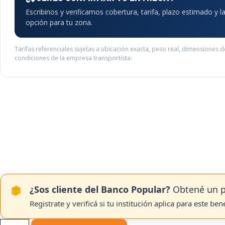
Escribinos y verificamos cobertura, tarifa, plazo estimado y l
opción para tu zona.
Tarifas referenciales sujetas a ubicación exacta, peso real, dimensiones 
condiciones de la empresa transportista.
¿Sos cliente del Banco Popular?
Obtené un p
Registrate y verificá si tu institución aplica para este ben
TP-