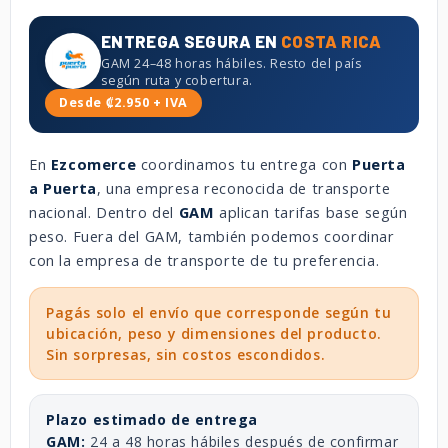
ENTREGA SEGURA EN
COSTA RICA
GAM 24–48 horas hábiles. Resto del país
según ruta y cobertura.
Desde ₡2.950 + IVA
En
Ezcomerce
coordinamos tu entrega con
Puerta
a Puerta
, una empresa reconocida de transporte
nacional. Dentro del
GAM
aplican tarifas base según
peso. Fuera del GAM, también podemos coordinar
con la empresa de transporte de tu preferencia.
Pagás solo el envío que corresponde según tu
ubicación, peso y dimensiones del producto.
Sin sorpresas, sin costos escondidos.
Plazo estimado de entrega
GAM:
24 a 48 horas hábiles después de confirmar