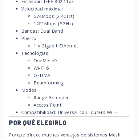
Estándar: IEEE 802.11ax
Velocidad máxima:
574Mbps (2.4GHz)
1201Mbps (5GHz)
Bandas: Dual Band
Puerto:
1 × Gigabit Ethernet
Tecnologías:
OneMesh™
Wi-Fi 6
OFDMA
Beamforming
Modos:
Range Extender
Access Point
Compatibilidad: Universal con routers Wi-Fi
POR QUÉ ELEGIRLO
Porque ofrece muchas ventajas de sistemas Mesh