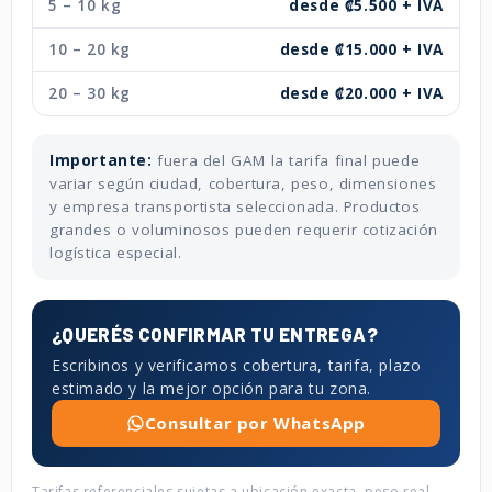
5 – 10 kg
desde ₡5.500 + IVA
10 – 20 kg
desde ₡15.000 + IVA
20 – 30 kg
desde ₡20.000 + IVA
Importante:
fuera del GAM la tarifa final puede
variar según ciudad, cobertura, peso, dimensiones
y empresa transportista seleccionada. Productos
grandes o voluminosos pueden requerir cotización
logística especial.
¿QUERÉS CONFIRMAR TU ENTREGA?
Escribinos y verificamos cobertura, tarifa, plazo
estimado y la mejor opción para tu zona.
Consultar por WhatsApp
Tarifas referenciales sujetas a ubicación exacta, peso real,