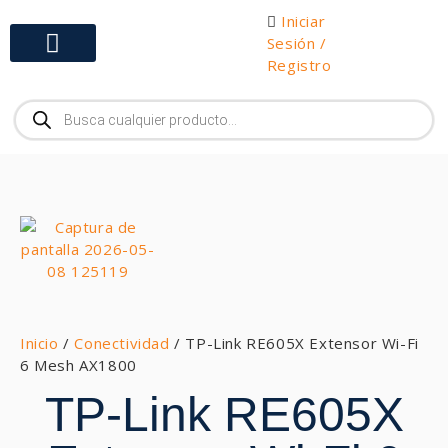
Iniciar
Sesión /
Registro
Gabinetes y Herramientas
Inicio
/
Conectividad
/ TP-Link RE605X Extensor Wi-Fi
6 Mesh AX1800
TP-Link RE605X