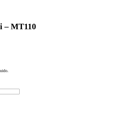
fi – MT110
luido.