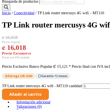
Búsqueda de productos
Inicio
/
Conectividad
/ TP Link router mercusys 4G wifi – MT110
TP Link router mercusys 4G wi
El precio original era: ₡ 16,658.
El precio actual es: ₡ 16,018.
16,658
₡
16,018
₡
Precio Exclusivo Banco Popular
₡
15,121
* Precio final con IVA inc
Entrega 24h GAM
Garantía 12 meses
TP Link router mercusys 4G wifi - MT110 cantidad
Añadir al carrito
Información adicional
Valoraciones (0)