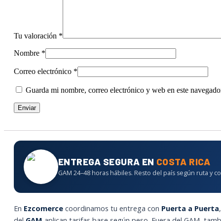
Tu valoración
*
Nombre
*
Correo electrónico
*
Guarda mi nombre, correo electrónico y web en este navegado
ENTREGA SEGURA EN
COSTA RICA
GAM 24–48 horas hábiles. Resto del país según ruta y co
En
Ezcomerce
coordinamos tu entrega con
Puerta a Puerta
del
GAM
aplican tarifas base según peso. Fuera del GAM, tam