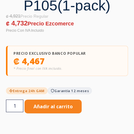
P105(1-pack)
4,921
₡
4,732
₡
PRECIO EXCLUSIVO BANCO POPULAR
₡
4,467
* Precio final con IVA incluido.
Entrega 24h GAM
Garantía 12 meses
Añadir al carrito