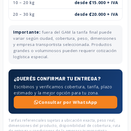
10 – 20 kg
desde ₡15.000 + IVA
20 – 30 kg
desde ₡20.000 + IVA
Importante:
fuera del GAM la tarifa final puede
variar según ciudad, cobertura, peso, dimensiones
y empresa transportista seleccionada. Productos
grandes o voluminosos pueden requerir cotización
logística especial.
¿QUERÉS CONFIRMAR TU ENTREGA?
Escribinos y verificamos cobertura, tarifa, plazo
estimado y la mejor opción para tu zona.
Consultar por WhatsApp
Tarifas referenciales sujetas a ubicación exacta, peso real,
dimensiones del producto, disponibilidad de cobertura, ruta
de entrega y condiciones de la empresa transportista.