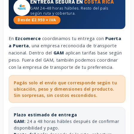
ENTREGA SEGURA EN
COSTA RICA
GAM 24–48 horas hábiles. Resto del país
según ruta y cobertura.
Desde ₡2.950 + IVA
En
Ezcomerce
coordinamos tu entrega con
Puerta
a Puerta
, una empresa reconocida de transporte
nacional. Dentro del
GAM
aplican tarifas base según
peso. Fuera del GAM, también podemos coordinar
con la empresa de transporte de tu preferencia.
Pagás solo el envío que corresponde según tu
ubicación, peso y dimensiones del producto.
Sin sorpresas, sin costos escondidos.
Plazo estimado de entrega
GAM:
24 a 48 horas hábiles después de confirmar
disponibilidad y pago.