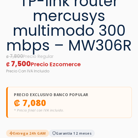
TP-link router
mercusys
multimodo 300
mbps – MW306R
7,800
₡
7,500
₡
PRECIO EXCLUSIVO BANCO POPULAR
₡
7,080
* Precio final con IVA incluido.
Entrega 24h GAM
Garantía 12 meses