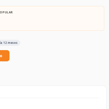
POPULAR
ía 12 meses
to