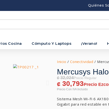
Quiénes S
rios Cocina
Cómputo Y Laptops
¡Verano!
Inicio
/
Conectividad
/ Mercu
Mercusys Halo
32,024
₡
30,793
₡
Sistema Mesh Wi-Fi 6 AX1800
Gigabit para red estable en 