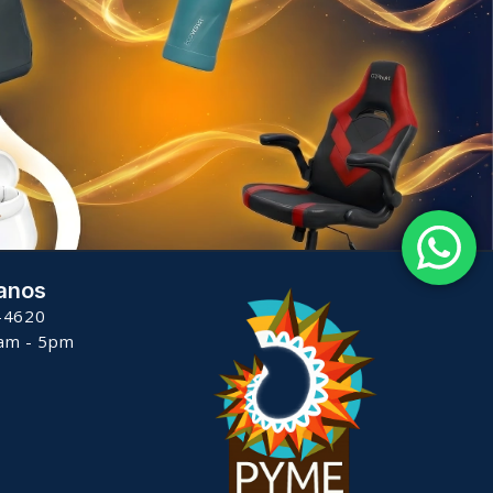
anos
-4620
8am - 5pm