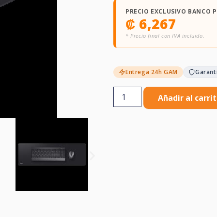
PRECIO EXCLUSIVO BANCO 
₡
6,267
* Precio final con IVA incluido.
Entrega 24h GAM
Garant
Añadir al carri