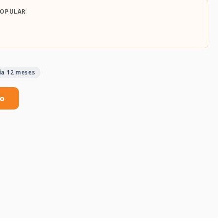
POPULAR
ía 12 meses
to