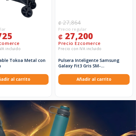
27,864
₡
725
27,200
₡
gable Tokoa Metal con
Pulsera Inteligente Samsung
a
Galaxy Fit3 Gris SM-
R390NZAALTA
adir al carrito
Añadir al carrito