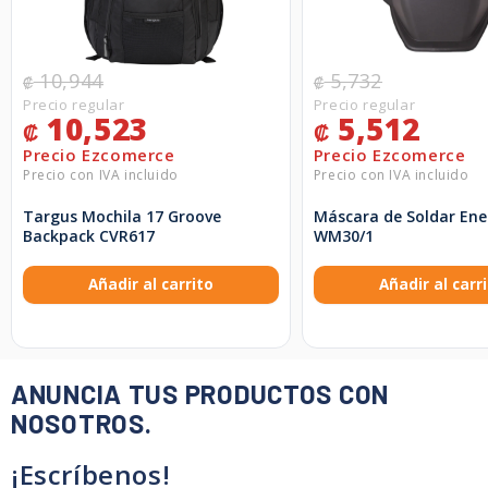
10,944
5,732
₡
₡
10,523
5,512
₡
₡
Targus Mochila 17 Groove
Máscara de Soldar Ene
Backpack CVR617
WM30/1
Añadir al carrito
Añadir al carr
ANUNCIA TUS PRODUCTOS CON
NOSOTROS.
¡Escríbenos!