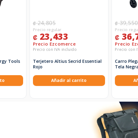
24,805
39,550
₡
₡
23,433
36,
₡
₡
rgy Tools
Terjetero Altius Secrid Essential
Carro Ple
Rojo
Tela Negr
ito
Añadir al carrito
Añ