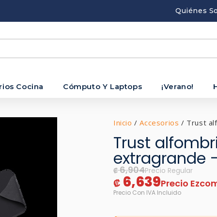
Quiénes S
rios Cocina
Cómputo Y Laptops
¡Verano!
Inicio
/
Accesorios
/ Trust al
Trust alfombr
extragrande 
6,904
₡
6,639
₡