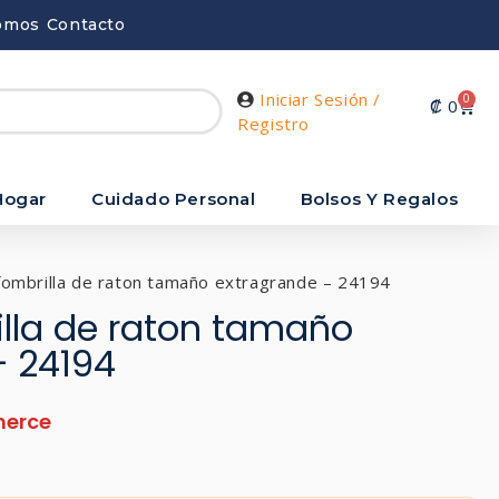
omos
Contacto
Iniciar Sesión /
0
₡
0
Registro
Hogar
Cuidado Personal
Bolsos Y Regalos
fombrilla de raton tamaño extragrande – 24194
illa de raton tamaño
– 24194