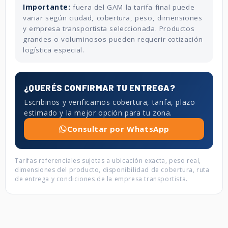
Importante:
fuera del GAM la tarifa final puede
variar según ciudad, cobertura, peso, dimensiones
y empresa transportista seleccionada. Productos
grandes o voluminosos pueden requerir cotización
logística especial.
¿QUERÉS CONFIRMAR TU ENTREGA?
Escribinos y verificamos cobertura, tarifa, plazo
estimado y la mejor opción para tu zona.
Consultar por WhatsApp
Tarifas referenciales sujetas a ubicación exacta, peso real,
dimensiones del producto, disponibilidad de cobertura, ruta
de entrega y condiciones de la empresa transportista.