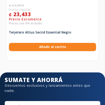
24,805
₡
23,433
₡
Terjetero Altius Secrid Essential Negro
Añadir al carrito
SUMATE Y AHORRÁ
Descuentos exclusivos y lanzamientos antes que
nadie.