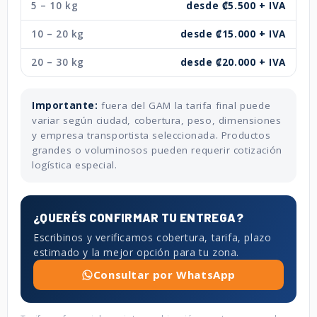
5 – 10 kg
desde ₡5.500 + IVA
10 – 20 kg
desde ₡15.000 + IVA
20 – 30 kg
desde ₡20.000 + IVA
Importante:
fuera del GAM la tarifa final puede
variar según ciudad, cobertura, peso, dimensiones
y empresa transportista seleccionada. Productos
grandes o voluminosos pueden requerir cotización
logística especial.
¿QUERÉS CONFIRMAR TU ENTREGA?
Escribinos y verificamos cobertura, tarifa, plazo
estimado y la mejor opción para tu zona.
Consultar por WhatsApp