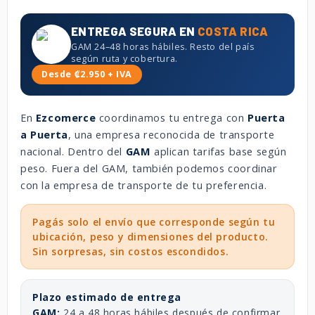
ENTREGA SEGURA EN
COSTA RICA
GAM 24–48 horas hábiles. Resto del país
según ruta y cobertura.
Desde ₡2.950 + IVA
En
Ezcomerce
coordinamos tu entrega con
Puerta
a Puerta
, una empresa reconocida de transporte
nacional. Dentro del
GAM
aplican tarifas base según
peso. Fuera del GAM, también podemos coordinar
con la empresa de transporte de tu preferencia.
Pagás solo el envío que corresponde según tu
ubicación, peso y dimensiones del producto.
Sin sorpresas, sin costos escondidos.
Plazo estimado de entrega
GAM:
24 a 48 horas hábiles después de confirmar