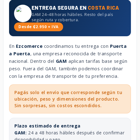
ENTREGA SEGURA EN
COSTA RICA
GAM 24–48 horas hábiles. Resto del país
según ruta y cobertura.
Desde ₡2.950 + IVA
En
Ezcomerce
coordinamos tu entrega con
Puerta
a Puerta
, una empresa reconocida de transporte
nacional. Dentro del
GAM
aplican tarifas base según
peso. Fuera del GAM, también podemos coordinar
con la empresa de transporte de tu preferencia.
Pagás solo el envío que corresponde según tu
ubicación, peso y dimensiones del producto.
Sin sorpresas, sin costos escondidos.
Plazo estimado de entrega
GAM:
24 a 48 horas hábiles después de confirmar
disponibilidad y pago.