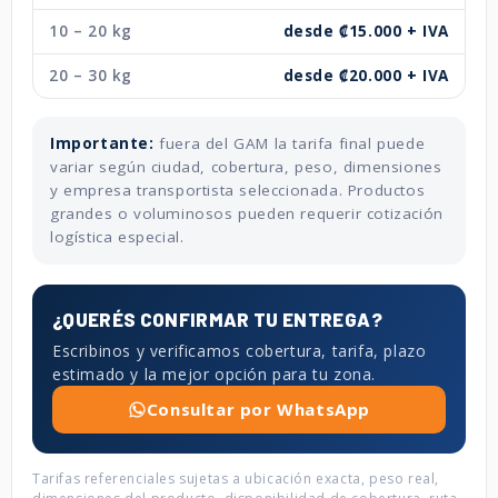
10 – 20 kg
desde ₡15.000 + IVA
20 – 30 kg
desde ₡20.000 + IVA
Importante:
fuera del GAM la tarifa final puede
variar según ciudad, cobertura, peso, dimensiones
y empresa transportista seleccionada. Productos
grandes o voluminosos pueden requerir cotización
logística especial.
¿QUERÉS CONFIRMAR TU ENTREGA?
Escribinos y verificamos cobertura, tarifa, plazo
estimado y la mejor opción para tu zona.
Consultar por WhatsApp
Tarifas referenciales sujetas a ubicación exacta, peso real,