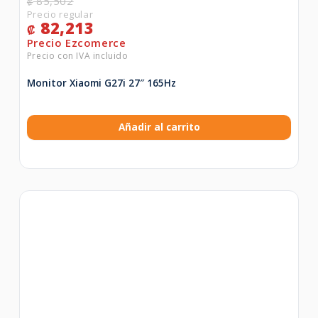
85,502
₡
82,213
₡
Monitor Xiaomi G27i 27″ 165Hz
Añadir al carrito