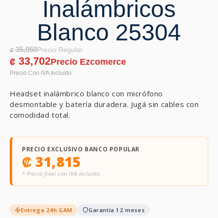
Inalámbricos
Blanco 25304
35,050
₡
33,702
₡
Headset inalámbrico blanco con micrófono
desmontable y batería duradera. Jugá sin cables con
comodidad total.
PRECIO EXCLUSIVO BANCO POPULAR
₡
31,815
* Precio final con IVA incluido.
Entrega 24h GAM
Garantía 12 meses