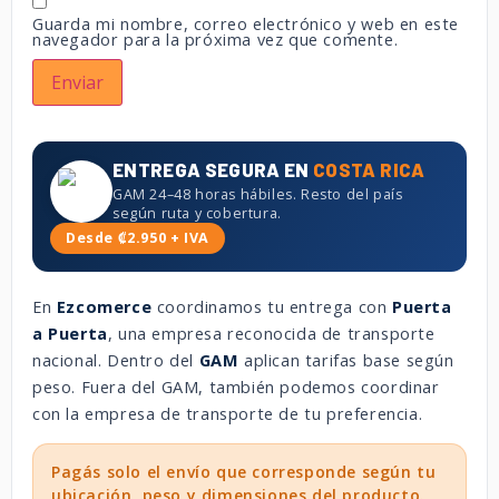
Guarda mi nombre, correo electrónico y web en este
navegador para la próxima vez que comente.
ENTREGA SEGURA EN
COSTA RICA
GAM 24–48 horas hábiles. Resto del país
según ruta y cobertura.
Desde ₡2.950 + IVA
En
Ezcomerce
coordinamos tu entrega con
Puerta
a Puerta
, una empresa reconocida de transporte
nacional. Dentro del
GAM
aplican tarifas base según
peso. Fuera del GAM, también podemos coordinar
con la empresa de transporte de tu preferencia.
Pagás solo el envío que corresponde según tu
ubicación, peso y dimensiones del producto.