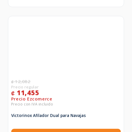
12,082
₡
11,455
₡
Victorinox Afilador Dual para Navajas