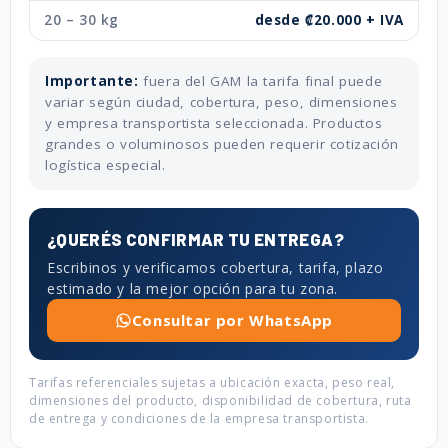
20 – 30 kg
desde ₡20.000 + IVA
Importante:
fuera del GAM la tarifa final puede
variar según ciudad, cobertura, peso, dimensiones
y empresa transportista seleccionada. Productos
grandes o voluminosos pueden requerir cotización
logística especial.
¿QUERÉS CONFIRMAR TU ENTREGA?
Escribinos y verificamos cobertura, tarifa, plazo
estimado y la mejor opción para tu zona.
Consultar por WhatsApp
Tarifas referenciales sujetas a ubicación exacta, peso real,
dimensiones del producto, disponibilidad de cobertura, ruta
de entrega y condiciones de la empresa transportista.