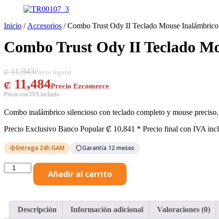
Inicio
/
Accesorios
/ Combo Trust Ody II Teclado Mouse Inalámbric
Combo Trust Ody II Teclado Mo
El precio original era: ₡ 11,943.
El precio actual es: ₡ 11,484.
11,943
₡
11,484
₡
Combo inalámbrico silencioso con teclado completo y mouse preciso. Id
Precio Exclusivo Banco Popular
₡
10,841
* Precio final con IVA inc
Entrega 24h GAM
Garantía 12 meses
Combo
Añadir al carrito
Trust
Ody
II
Teclado
Descripción
Información adicional
Valoraciones (0)
Mouse