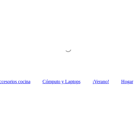
ccesorios cocina
Cómputo y Laptops
¡Verano!
Hogar