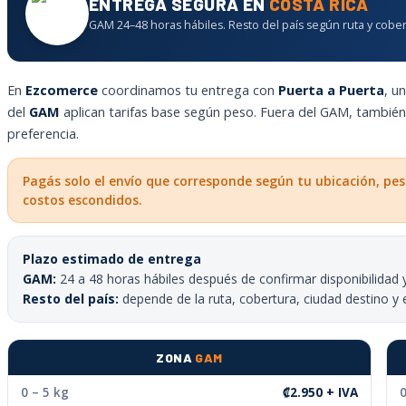
ENTREGA SEGURA EN
COSTA RICA
GAM 24–48 horas hábiles. Resto del país según ruta y cober
En
Ezcomerce
coordinamos tu entrega con
Puerta a Puerta
, u
del
GAM
aplican tarifas base según peso. Fuera del GAM, tambié
preferencia.
Pagás solo el envío que corresponde según tu ubicación, pes
costos escondidos.
Plazo estimado de entrega
GAM:
24 a 48 horas hábiles después de confirmar disponibilidad 
Resto del país:
depende de la ruta, cobertura, ciudad destino y 
ZONA
GAM
0 – 5 kg
₡2.950 + IVA
0