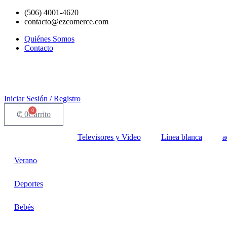
Ir
(506) 4001-4620
al
contacto@ezcomerce.com
contenido
Quiénes Somos
Contacto
Iniciar Sesión / Registro
0
₡
0
Carrito
Televisores y Video
Línea blanca
a
Verano
Deportes
Bebés