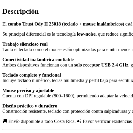
Inalámbrico
25018
Descripción
cantidad
El
combo Trust Ody II 25018 (teclado + mouse inalámbricos)
está
Su principal diferencial es la tecnología
low-noise
, que reduce signifi
Trabajo silencioso real
Tanto el teclado como el mouse están optimizados para emitir menos ru
Conectividad inalámbrica confiable
Ambos dispositivos funcionan con un
solo receptor USB 2.4 GHz
, 
Teclado completo y funcional
Incluye teclado numérico, teclas multimedia y perfil bajo para escritu
Mouse preciso y ajustable
Cuenta con DPI regulable (800–1600), permitiendo adaptar la velocida
Diseño práctico y duradero
Construcción resistente, teclado con protección contra salpicaduras 
🚚 Envío disponible a todo Costa Rica. 📲 Favor verificar existencia