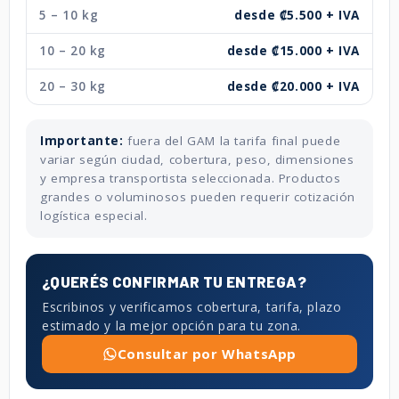
5 – 10 kg
desde ₡5.500 + IVA
10 – 20 kg
desde ₡15.000 + IVA
20 – 30 kg
desde ₡20.000 + IVA
Importante:
fuera del GAM la tarifa final puede
variar según ciudad, cobertura, peso, dimensiones
y empresa transportista seleccionada. Productos
grandes o voluminosos pueden requerir cotización
logística especial.
¿QUERÉS CONFIRMAR TU ENTREGA?
Escribinos y verificamos cobertura, tarifa, plazo
estimado y la mejor opción para tu zona.
Consultar por WhatsApp