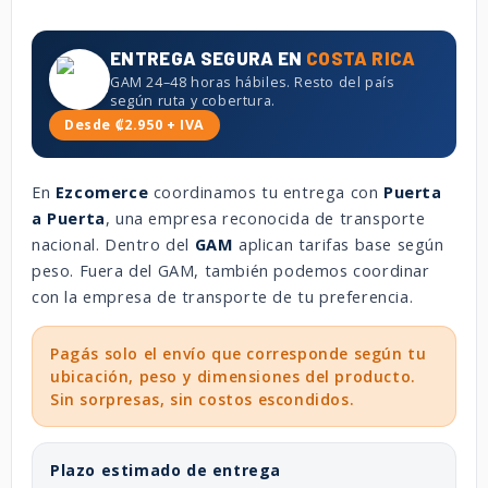
ENTREGA SEGURA EN
COSTA RICA
GAM 24–48 horas hábiles. Resto del país
según ruta y cobertura.
Desde ₡2.950 + IVA
En
Ezcomerce
coordinamos tu entrega con
Puerta
a Puerta
, una empresa reconocida de transporte
nacional. Dentro del
GAM
aplican tarifas base según
peso. Fuera del GAM, también podemos coordinar
con la empresa de transporte de tu preferencia.
Pagás solo el envío que corresponde según tu
ubicación, peso y dimensiones del producto.
Sin sorpresas, sin costos escondidos.
Plazo estimado de entrega