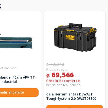
S
72,348
₡
69,566
₡
 Manual 40 cm APV TT-
 Industrial
adir al carrito
Caja Herramientas DEWALT
ToughSystem 2.0 DWST08300