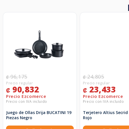
96,175
24,805
₡
₡
90,832
23,433
₡
₡
Juego de Ollas Drija BUCATINI 19
Terjetero Altius Secrid
Piezas Negro
Rojo