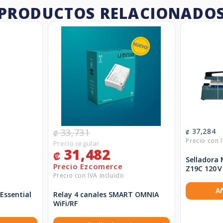
PRODUCTOS RELACIONADO
33,731
37,284
₡
₡
31,482
₡
Selladora
Z19C 120 V
Añ
 Essential
Relay 4 canales SMART OMNIA
WiFi/RF