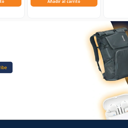
ito
Añadir al carrito
ibe