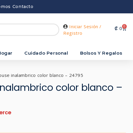
omos
Contacto
Iniciar Sesión /
0
₡
0
Registro
Hogar
Cuidado Personal
Bolsos Y Regalos
use inalambrico color blanco – 24795
inalambrico color blanco –