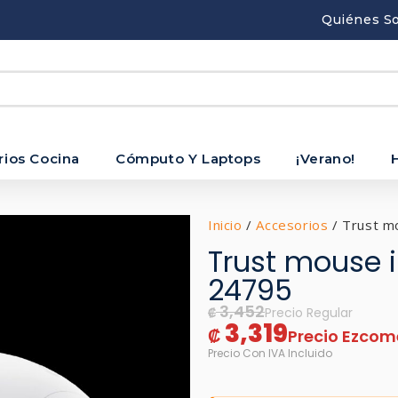
Quiénes S
rios Cocina
Cómputo Y Laptops
¡Verano!
Inicio
/
Accesorios
/ Trust mo
Trust mouse 
24795
3,452
₡
3,319
₡