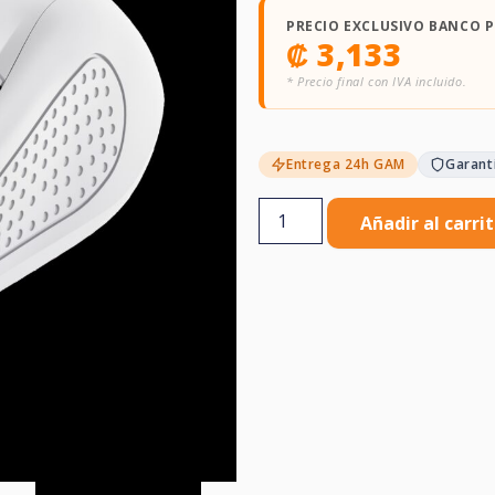
PRECIO EXCLUSIVO BANCO 
₡
3,133
* Precio final con IVA incluido.
Entrega 24h GAM
Garant
Añadir al carri