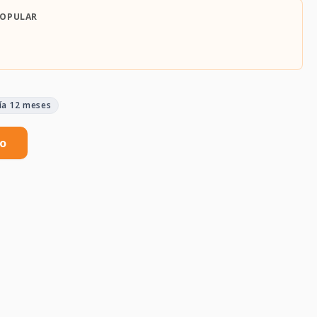
POPULAR
ía 12 meses
to