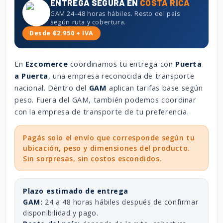
ENTREGA SEGURA EN
COSTA RICA
GAM 24–48 horas hábiles. Resto del país
según ruta y cobertura.
Desde ₡2.950 + IVA
En
Ezcomerce
coordinamos tu entrega con
Puerta
a Puerta
, una empresa reconocida de transporte
nacional. Dentro del
GAM
aplican tarifas base según
peso. Fuera del GAM, también podemos coordinar
con la empresa de transporte de tu preferencia.
Pagás solo el envío que corresponde según tu
ubicación, peso y dimensiones del producto.
Sin sorpresas, sin costos escondidos.
Plazo estimado de entrega
GAM:
24 a 48 horas hábiles después de confirmar
disponibilidad y pago.