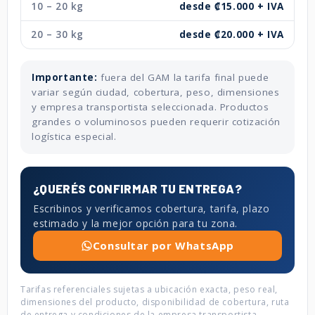
10 – 20 kg
desde ₡15.000 + IVA
20 – 30 kg
desde ₡20.000 + IVA
Importante:
fuera del GAM la tarifa final puede
variar según ciudad, cobertura, peso, dimensiones
y empresa transportista seleccionada. Productos
grandes o voluminosos pueden requerir cotización
logística especial.
¿QUERÉS CONFIRMAR TU ENTREGA?
Escribinos y verificamos cobertura, tarifa, plazo
estimado y la mejor opción para tu zona.
Consultar por WhatsApp
Tarifas referenciales sujetas a ubicación exacta, peso real,
dimensiones del producto, disponibilidad de cobertura, ruta
de entrega y condiciones de la empresa transportista.