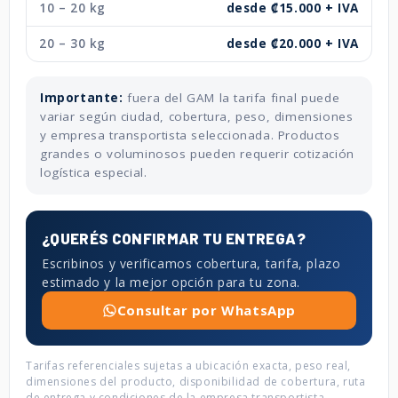
10 – 20 kg
desde ₡15.000 + IVA
20 – 30 kg
desde ₡20.000 + IVA
Importante:
fuera del GAM la tarifa final puede
variar según ciudad, cobertura, peso, dimensiones
y empresa transportista seleccionada. Productos
grandes o voluminosos pueden requerir cotización
logística especial.
¿QUERÉS CONFIRMAR TU ENTREGA?
Escribinos y verificamos cobertura, tarifa, plazo
estimado y la mejor opción para tu zona.
Consultar por WhatsApp
Tarifas referenciales sujetas a ubicación exacta, peso real,
dimensiones del producto, disponibilidad de cobertura, ruta
de entrega y condiciones de la empresa transportista.