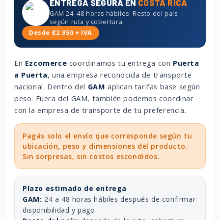
ENTREGA SEGURA EN
COSTA RICA
GAM 24–48 horas hábiles. Resto del país
según ruta y cobertura.
Desde ₡2.950 + IVA
En
Ezcomerce
coordinamos tu entrega con
Puerta
a Puerta
, una empresa reconocida de transporte
nacional. Dentro del
GAM
aplican tarifas base según
peso. Fuera del GAM, también podemos coordinar
con la empresa de transporte de tu preferencia.
Pagás solo el envío que corresponde según tu
ubicación, peso y dimensiones del producto.
Sin sorpresas, sin costos escondidos.
Plazo estimado de entrega
GAM:
24 a 48 horas hábiles después de confirmar
disponibilidad y pago.