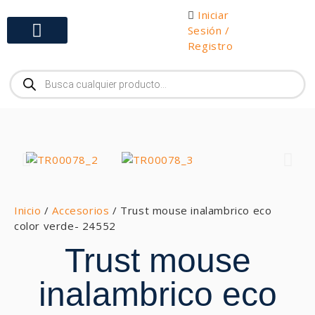
Iniciar
Sesión /
Registro
Gabinetes y Herramientas
Inicio
/
Accesorios
/ Trust mouse inalambrico eco
color verde- 24552
Trust mouse
inalambrico eco