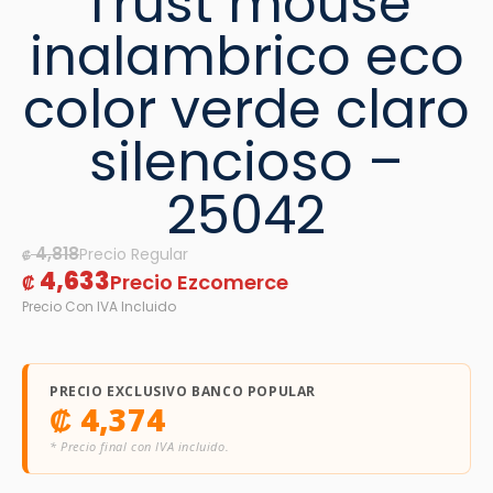
Trust mouse
inalambrico eco
color verde claro
silencioso –
25042
4,818
₡
4,633
₡
PRECIO EXCLUSIVO BANCO POPULAR
₡
4,374
* Precio final con IVA incluido.