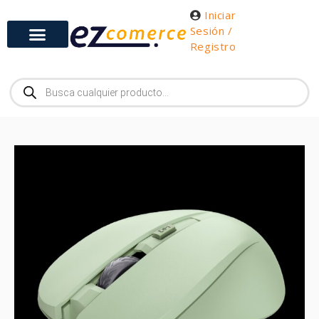
Iniciar
Sesión /
Registro