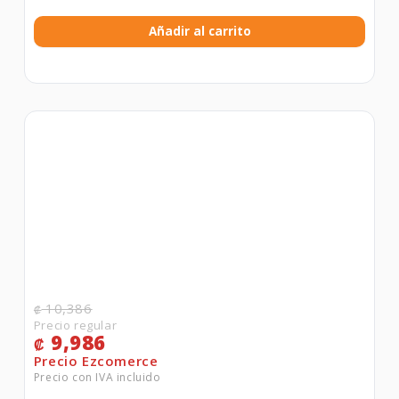
Añadir al carrito
10,386
₡
9,986
₡