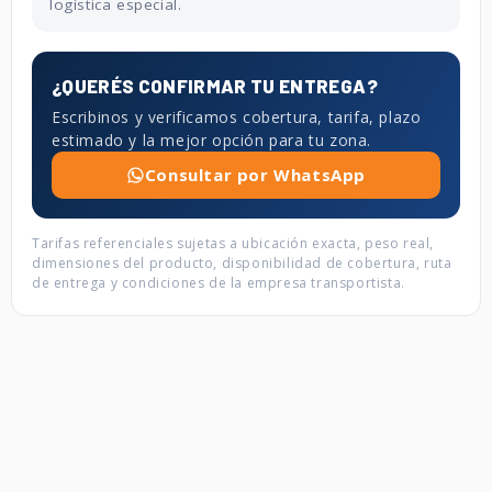
logística especial.
¿QUERÉS CONFIRMAR TU ENTREGA?
Escribinos y verificamos cobertura, tarifa, plazo
estimado y la mejor opción para tu zona.
Consultar por WhatsApp
Tarifas referenciales sujetas a ubicación exacta, peso real,
dimensiones del producto, disponibilidad de cobertura, ruta
de entrega y condiciones de la empresa transportista.