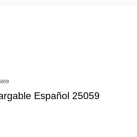
25059
cargable Español 25059