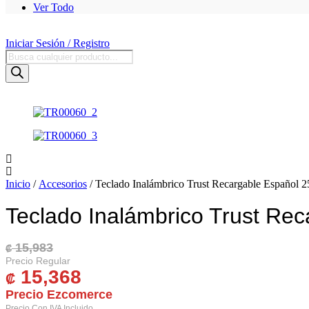
Ver Todo
Iniciar Sesión / Registro
Búsqueda
de
productos
Inicio
/
Accesorios
/ Teclado Inalámbrico Trust Recargable Español 
Teclado Inalámbrico Trust Re
15,983
El Precio Original Era: ₡ 15,983.
El Precio Actual Es: ₡ 15,368.
₡
15,368
₡