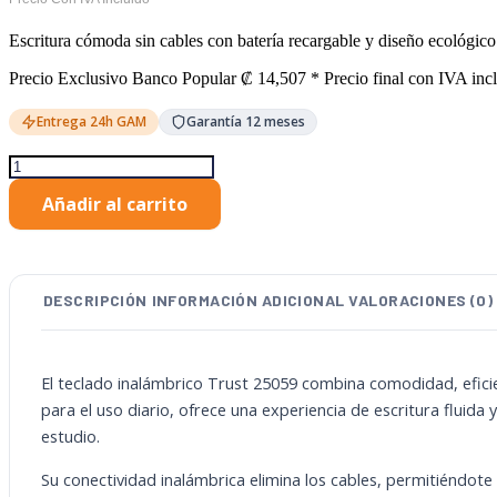
Escritura cómoda sin cables con batería recargable y diseño ecológico 
Precio Exclusivo Banco Popular
₡
14,507
* Precio final con IVA inc
Entrega 24h GAM
Garantía 12 meses
Teclado
Inalámbrico
Añadir al carrito
Trust
Recargable
Español
25059
cantidad
DESCRIPCIÓN
INFORMACIÓN ADICIONAL
VALORACIONES (0)
El teclado inalámbrico Trust 25059 combina comodidad, eficien
para el uso diario, ofrece una experiencia de escritura fluida 
estudio.
Su conectividad inalámbrica elimina los cables, permitiéndot