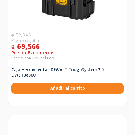
72,348
₡
69,566
₡
Caja Herramientas DEWALT ToughSystem 2.0
DWST08300
Añadir al carrito