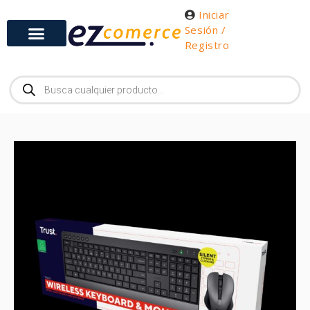
Iniciar
Sesión /
Registro