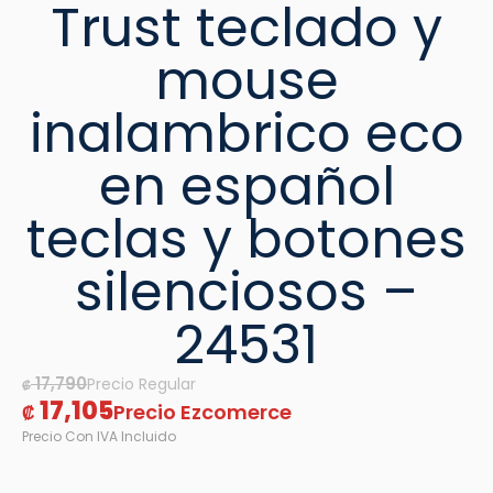
Trust teclado y
mouse
inalambrico eco
en español
teclas y botones
silenciosos –
24531
17,790
₡
17,105
₡