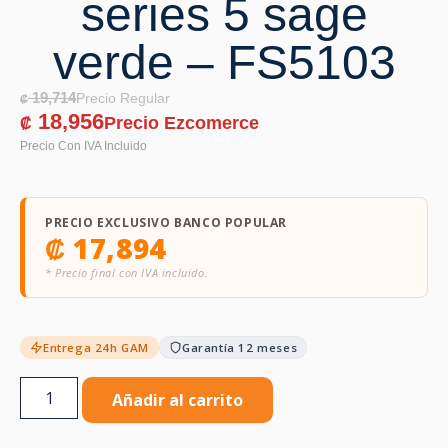
series 5 sage
verde – FS5103
19,714
₡
18,956
₡
PRECIO EXCLUSIVO BANCO POPULAR
₡
17,894
* Precio final con IVA incluido.
Entrega 24h GAM
Garantía 12 meses
Añadir al carrito