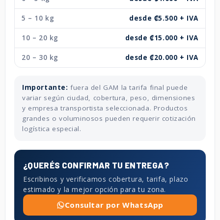
5 – 10 kg
desde ₡5.500 + IVA
10 – 20 kg
desde ₡15.000 + IVA
20 – 30 kg
desde ₡20.000 + IVA
Importante:
fuera del GAM la tarifa final puede
variar según ciudad, cobertura, peso, dimensiones
y empresa transportista seleccionada. Productos
grandes o voluminosos pueden requerir cotización
logística especial.
¿QUERÉS CONFIRMAR TU ENTREGA?
Escribinos y verificamos cobertura, tarifa, plazo
estimado y la mejor opción para tu zona.
Consultar por WhatsApp