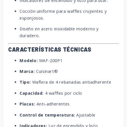
Indicadores de encendido y listo para usar.
Cocción uniforme para waffles crujientes y
esponjosos.
Diseño en acero inoxidable moderno y
duradero.
CARACTERÍSTICAS TÉCNICAS
Modelo:
WAF-200P1
Marca:
Cuisinart®
Tipo:
Waflera de 4 rebanadas antiadherente
Capacidad:
4 waffles por ciclo
Placas:
Anti-adherentes
Control de temperatura:
Ajustable
Indicadores:
Luz de encendido y listo