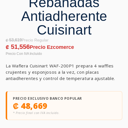
Rebanadas
Antiadherente
Cuisinart
53,619
₡
51,556
₡
La Waflera Cuisinart WAF-200P1 prepara 4 waffles
crujientes y esponjosos a la vez, con placas
antiadherentes y control de temperatura ajustable.
PRECIO EXCLUSIVO BANCO POPULAR
₡
48,669
* Precio final con IVA incluido.