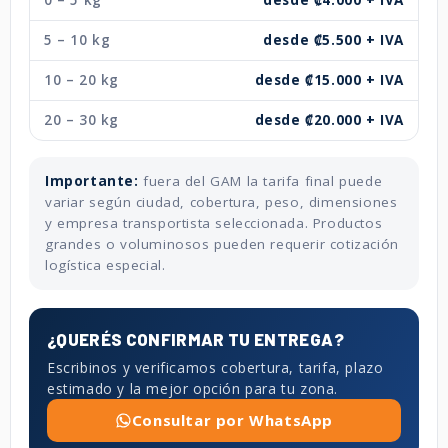
5 – 10 kg
desde ₡5.500 + IVA
10 – 20 kg
desde ₡15.000 + IVA
20 – 30 kg
desde ₡20.000 + IVA
Importante:
fuera del GAM la tarifa final puede
variar según ciudad, cobertura, peso, dimensiones
y empresa transportista seleccionada. Productos
grandes o voluminosos pueden requerir cotización
logística especial.
¿QUERÉS CONFIRMAR TU ENTREGA?
Escribinos y verificamos cobertura, tarifa, plazo
estimado y la mejor opción para tu zona.
Consultar por WhatsApp