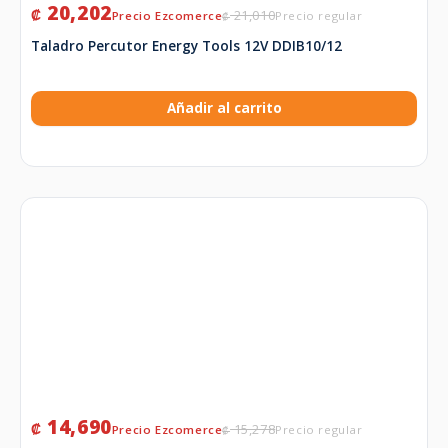
20,202
₡
21,010
₡
Taladro Percutor Energy Tools 12V DDIB10/12
Añadir al carrito
14,690
₡
15,278
₡