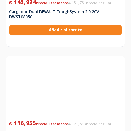
145,924
₡
151,761
₡
Cargador Dual DEWALT ToughSystem 2.0 20V
DWST08050
Añadir al carrito
116,955
₡
121,633
₡