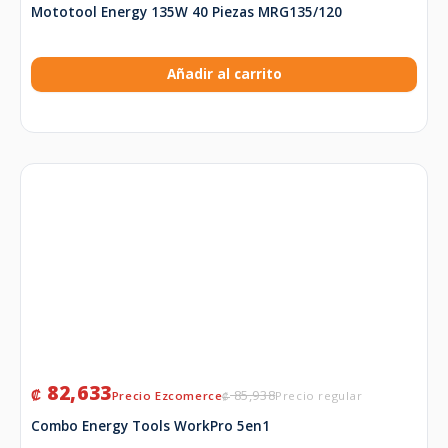
Mototool Energy 135W 40 Piezas MRG135/120
Añadir al carrito
82,633
₡
85,938
₡
Combo Energy Tools WorkPro 5en1