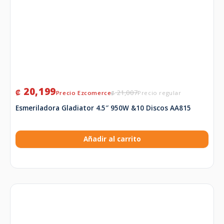
20,199
₡
21,007
₡
Esmeriladora Gladiator 4.5″ 950W &10 Discos AA815
Añadir al carrito