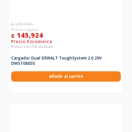
151,761
₡
145,924
₡
Cargador Dual DEWALT ToughSystem 2.0 20V
DWST08050
Añadir al carrito