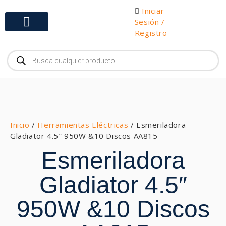
Iniciar
Sesión /
Registro
Gabinetes y Herramientas
Inicio
/
Herramientas Eléctricas
/ Esmeriladora
Gladiator 4.5″ 950W &10 Discos AA815
Esmeriladora
Gladiator 4.5″
950W &10 Discos