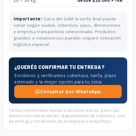
20 – 30 kg
desde ₡20.000 + IVA
Importante:
fuera del GAM la tarifa final puede
variar según ciudad, cobertura, peso, dimensiones
y empresa transportista seleccionada. Productos
grandes o voluminosos pueden requerir cotización
logística especial.
¿QUERÉS CONFIRMAR TU ENTREGA?
Escribinos y verificamos cobertura, tarifa, plazo
estimado y la mejor opción para tu zona.
Consultar por WhatsApp
Tarifas referenciales sujetas a ubicación exacta, peso real,
dimensiones del producto, disponibilidad de cobertura, ruta
de entrega y condiciones de la empresa transportista.