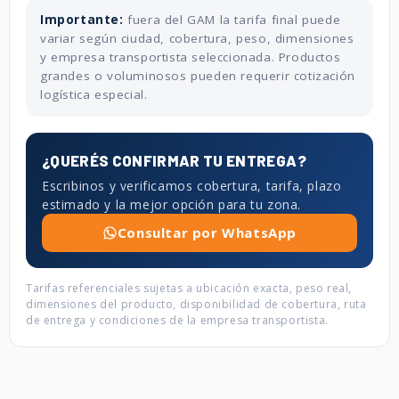
Importante:
fuera del GAM la tarifa final puede
variar según ciudad, cobertura, peso, dimensiones
y empresa transportista seleccionada. Productos
grandes o voluminosos pueden requerir cotización
logística especial.
¿QUERÉS CONFIRMAR TU ENTREGA?
Escribinos y verificamos cobertura, tarifa, plazo
estimado y la mejor opción para tu zona.
Consultar por WhatsApp
Tarifas referenciales sujetas a ubicación exacta, peso real,
dimensiones del producto, disponibilidad de cobertura, ruta
de entrega y condiciones de la empresa transportista.