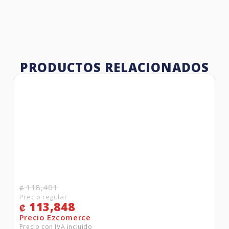
PRODUCTOS RELACIONADOS
118,401
₡
113,848
₡