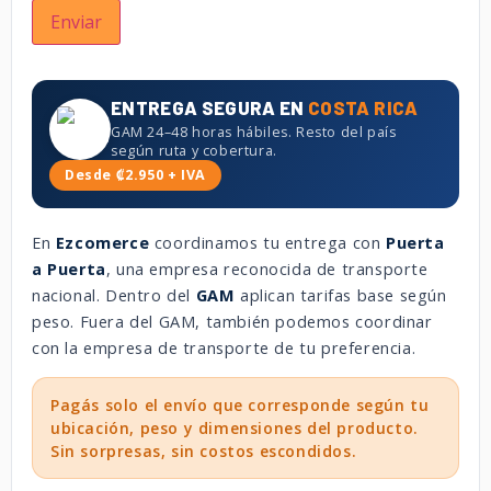
ENTREGA SEGURA EN
COSTA RICA
GAM 24–48 horas hábiles. Resto del país
según ruta y cobertura.
Desde ₡2.950 + IVA
En
Ezcomerce
coordinamos tu entrega con
Puerta
a Puerta
, una empresa reconocida de transporte
nacional. Dentro del
GAM
aplican tarifas base según
peso. Fuera del GAM, también podemos coordinar
con la empresa de transporte de tu preferencia.
Pagás solo el envío que corresponde según tu
ubicación, peso y dimensiones del producto.
Sin sorpresas, sin costos escondidos.