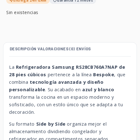
Entrega 24h GAM
Garantía 12 meses
Sin existencias
DESCRIPCIÓN
VALORACIONES (0)
ENVÍOS
La
Refrigeradora Samsung RS28CB760A7NAP de
28 pies cúbicos
pertenece a la línea
Bespoke
, que
combina
tecnología avanzada y diseño
personalizable
. Su acabado en
azul y blanco
transforma la cocina en un espacio moderno y
sofisticado, con un estilo único que se adapta a tu
decoración.
Su formato
Side by Side
organiza mejor el
almacenamiento dividiendo congelador y
refrigerador en compartimentos separados,