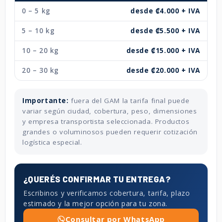
0 – 5 kg
desde ₡4.000 + IVA
5 – 10 kg
desde ₡5.500 + IVA
10 – 20 kg
desde ₡15.000 + IVA
20 – 30 kg
desde ₡20.000 + IVA
Importante:
fuera del GAM la tarifa final puede
variar según ciudad, cobertura, peso, dimensiones
y empresa transportista seleccionada. Productos
grandes o voluminosos pueden requerir cotización
logística especial.
¿QUERÉS CONFIRMAR TU ENTREGA?
Escribinos y verificamos cobertura, tarifa, plazo
estimado y la mejor opción para tu zona.
Consultar por WhatsApp